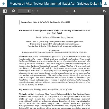
Menelusuri Akar Teologi Muhammad Hasbi Ash-Siddieqy Dalam Menafsirkan Ayat-Ayat Shifat